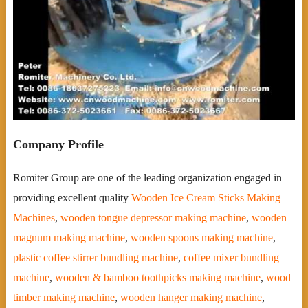
Company Profile
Romiter Group are one of the leading organization engaged in
providing excellent quality
Wooden Ice Cream Sticks Making
Machines
,
wooden tongue depressor making machine
,
wooden
magnum making machine
,
wooden spoons making machine
,
plastic coffee stirrer bundling machine
,
coffee mixer bundling
machine
,
wooden & bamboo toothpicks making machine
,
wood
timber making machine
,
wooden hanger making machine
,