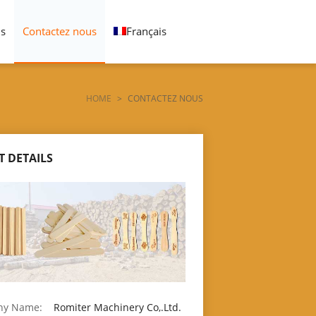
us
Contactez nous
Français
HOME
>
CONTACTEZ NOUS
 DETAILS
ny Name:
Romiter Machinery Co,.Ltd.