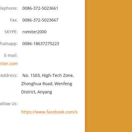
elephone:
0086-372-5023661
Fax:
0086-372-5023667
SKYPE:
romiter2000
hatsapp:
0086-18637275223
E-mail:
iter.com
Address:
No. 1503, High-Tech Zone,
Zhonghua Road, Wenfeng
District, Anyang
ollow Us:
https://www.facebook.com/icecreamsticksmachine