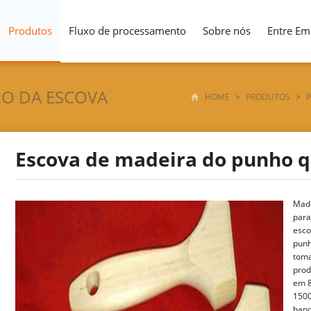
Produtos
Fluxo de processamento
Sobre nós
Entre Em
BO DA ESCOVA
HOME
>
PRODUTOS
>
Escova de madeira do punho q
Made
para
esco
punh
toma
prod
em 8
1500
hand