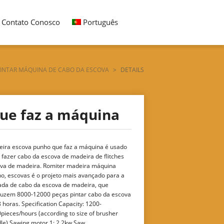
 Contato Conosco
Português
PINTAR MÁQUINA DE CABO DA ESCOVA
>
DETAILS
ue faz a máquina
ira escova punho que faz a máquina é usado
 fazer cabo da escova de madeira de flitches
va de madeira. Romiter madeira máquina
o, escovas é o projeto mais avançado para a
da de cabo da escova de madeira, que
uzem 8000-12000 peças pintar cabo da escova
 horas. Specification Capacity: 1200-
pieces/hours (according to size of brusher
le) Sawing motor 1: 2.2kw Saw ...