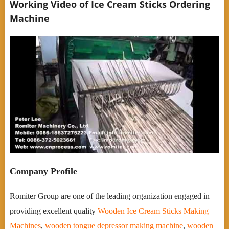
Working Video of Ice Cream Sticks Ordering
Machine
Company Profile
Romiter Group are one of the leading organization engaged in
providing excellent quality
Wooden Ice Cream Sticks Making
Machines
,
wooden tongue depressor making machine
,
wooden