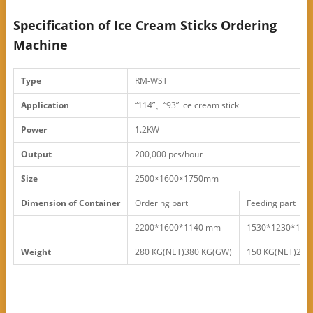
Specification of Ice Cream Sticks Ordering
Machine
Type
RM-WST
Application
“114”、“93” ice cream stick
Power
1.2KW
Output
200,000 pcs/hour
Size
2500×1600×1750mm
Dimension
of Container
Ordering part
Feeding part
2200*1600*1140 mm
1530*1230*180
Weight
280 KG(NET)380 KG(GW)
150 KG(NET)250