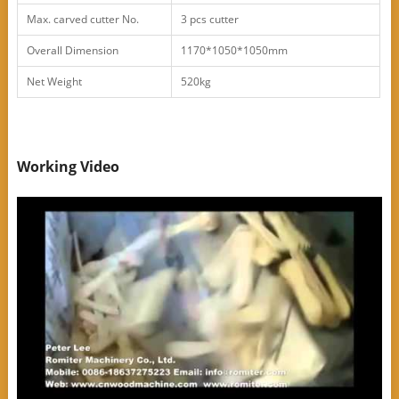
Max. carved cutter No.
3 pcs cutter
Overall Dimension
1170*1050*1050mm
Net Weight
520kg
Working Video