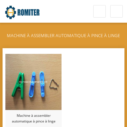
MACHINE À ASSEMBLER AUTOMATIQUE À PINCE À LINGE
Machine à assembler
automatique à pince à linge