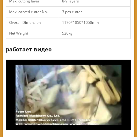
Max. cutting layer
8-9 layers
Max. carved cutter No.
3 pcs cutter
Overall Dimension
1170*1050*1050mm
Net Weight
520kg
работает видео