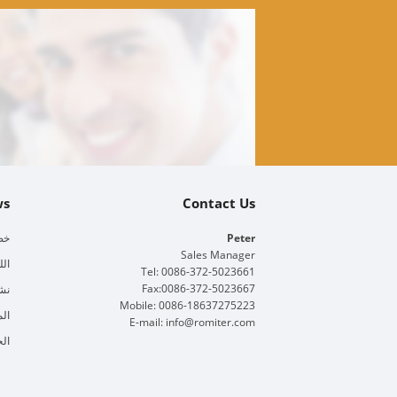
ws
Contact Us
Peter
خط 
Sales Manager
الل
Tel: 0086-372-5023661
Fax:0086-372-5023667
نش
Mobile: 0086-18637275223
الم
E-mail:
info@romiter.com
الخ