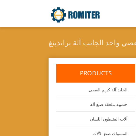
صي واحد الجانب آلة براندينغ
PRODUCTS
الجليد آلة كريم العصي
خشبية ملعقة صنع آلة
آلات المثبطون اللسان
المسواك صنع الآلات