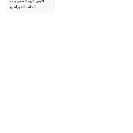
الآيس كريم العصي واحد
الجانب آلة براندينغ