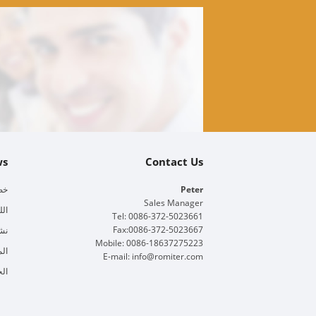
ws
Contact Us
Peter
خط 
Sales Manager
الل
Tel: 0086-372-5023661
Fax:0086-372-5023667
نش
Mobile: 0086-18637275223
الم
E-mail:
info@romiter.com
الخ