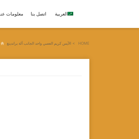
العربية
اتصل بنا
معلومات عنا
HOME
>
الآيس كريم العصي واحد الجانب آلة براندينغ
Tag archives: "الآيس كريم العصي واحد الجانب آلة براندينغ"