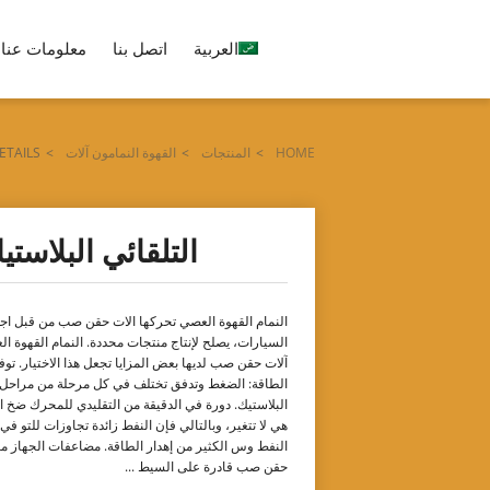
العربية
اتصل بنا
معلومات عنا
HOME
>
المنتجات
>
القهوة النمامون آلات
>
ETAILS
التلقائي البلاست
النمام القهوة العصي تحركها آلات حقن صب من قبل أج
السيارات، يصلح لإنتاج منتجات محددة. النمام القهوة ا
آلات حقن صب لديها بعض المزايا تجعل هذا الاختيار. توف
الطاقة: الضغط وتدفق تختلف في كل مرحلة من مراحل
البلاستيك. دورة في الدقيقة من التقليدي للمحرك ضخ ا
هي لا تتغير، وبالتالي فإن النفط زائدة تجاوزات للتو في
النفط وس الكثير من إهدار الطاقة. مضاعفات الجهاز 
حقن صب قادرة على السيط ...