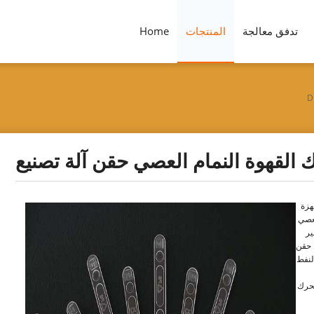
تدفق معالجة
المنتجات
Home
D
يك القهوة النمام العصي حقن آلة تصنيع
هزة
لعصي
ير
 حقن
لنفط
محرك