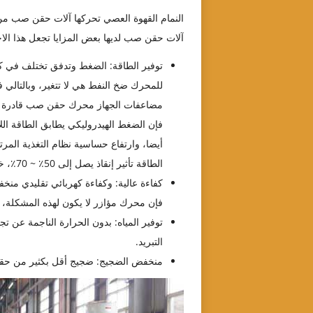
النمام القهوة العصي تحركها آلات حقن صب من 
آلات حقن صب لديها بعض المزايا تجعل هذا الاخت
توفير الطاقة: الضغط وتدفق تختلف في ك
للمحرك ضخ النفط هي لا تتغير، وبالتالي ف
مضاعفات الجهاز محرك حقن صب قادرة على
فإن الضغط الهيدروليكي يطابق الطاقة ال
أيضا، وارتفاع حساسية نظام التغذية المر
الطاقة تأثير إنقاذ يصل إلى 50٪ ~ 70٪، خاصة المزيد من المنتجات التي تحتاج إلى وقت طويل دورة.
كفاءة عالية: وكفاءة كهربائي تقليدي من
فإن محرك مؤازر لا يكون لهذه المشكلة، وسوف تحسين كفاءة
توفير المياه: بدون الحرارة الناجمة عن ت
التبريد.
منخفض الضجيج: ضجيج أقل بكثير من حقن